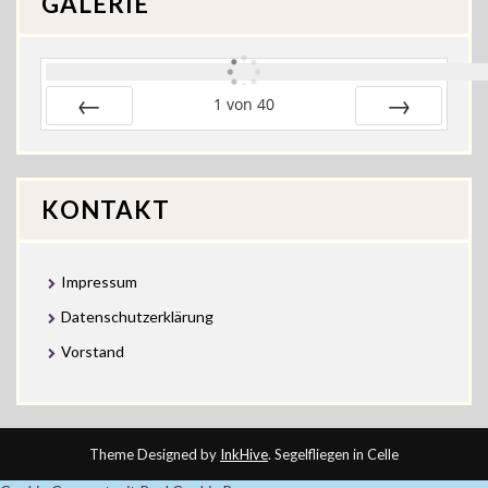
GALERIE
1
von
40
Zurück
Vor
KONTAKT
Impressum
Datenschutzerklärung
Vorstand
Theme Designed by
InkHive
.
Segelfliegen in Celle